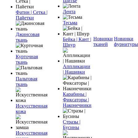
Шитье
Лента
Фатин | Сетка |
Пайетки
Тесьма
Джинсовая
Новинки
Новинки
Бейка | Кант |
ткань
тканей
фурнитуры
Шнур
Курточная
ткань
Аппликации
| Нашивки
Пальтовая
ткань
Карабины |
Фиксаторы |
Наконечники
Искусственная
кожа
Стразы |
Бусины
Искусственная