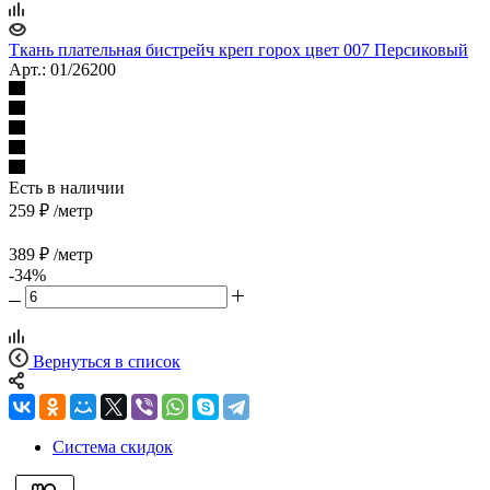
Ткань плательная бистрейч креп горох цвет 007 Персиковый
Арт.: 01/26200
Есть в наличии
259
₽
/метр
389
₽
/метр
-
34
%
Вернуться в список
Система скидок