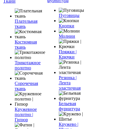
фурнитура
Ткани
Пуговицы
Плательная
Кнопки
ткань
Молнии
Костюмная
ткань
Пряжки |
Крючки
Трикотажное
полотно
Резинка |
Лента
Сорочечная
эластичная
ткань
Бельевая
фурнитура
Кружевное
полотно |
Гипюр
Кружево |