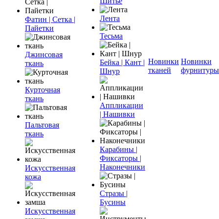
Шитье
Лента
Фатин | Сетка |
Пайетки
Тесьма
Джинсовая
Новинки
Новинки
Бейка | Кант |
ткань
тканей
фурнитуры
Шнур
Курточная
ткань
Аппликации
| Нашивки
Пальтовая
ткань
Карабины |
Фиксаторы |
Наконечники
Искусственная
кожа
Стразы |
Бусины
Искусственная