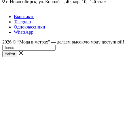
г. Новосибирск, ул. Королёва, 40, кор. 10, 1-й этаж
Вконтакте
Telegram
Одноклассники
WhatsApp
2026 © “Mода в метрах” — делаем высокую моду доступной!
Найти
android
tube188
sex
sei
web
sexyarab
ftee
video
tumblr
full
indian
bolly4you
سكس
سكس
深
18
kinkygonzo.mobi
open
xxx
cam
porno-
sex
one
desi
movie
cam
feetporntrends.com
المتعه
فيديو
田
hentai
nikki
hindi
kompoz2.com
sex
gratos.org
erobomb.net
prn
pussy
hindi
girls
xnxx.coom
3gpkings.pro
مصري
美
manga
sex
hindipornblog.com
a
live
wwwxxa
indianfuck.org
themovs.info
tubepatrol.xxx
indiandesiclips.com
قصص
بزاز
pornoeros.info
穂
younghentai.net
indianxxx.
savita
seks-
x
hdporn720
camvoice
hdxxxv
جنسيه
متحركة
محارم
javclips.mobi
shota
com
marathi
chat.xyz
فيديو
不
hentai
mp3
superchatlive
完
doujin
song
download
全
で
不
衛
生