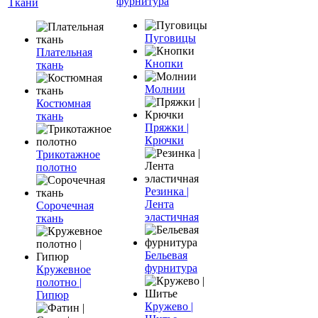
фурнитура
Ткани
Пуговицы
Плательная
Кнопки
ткань
Молнии
Костюмная
ткань
Пряжки |
Крючки
Трикотажное
полотно
Резинка |
Лента
Сорочечная
эластичная
ткань
Бельевая
фурнитура
Кружевное
полотно |
Гипюр
Кружево |