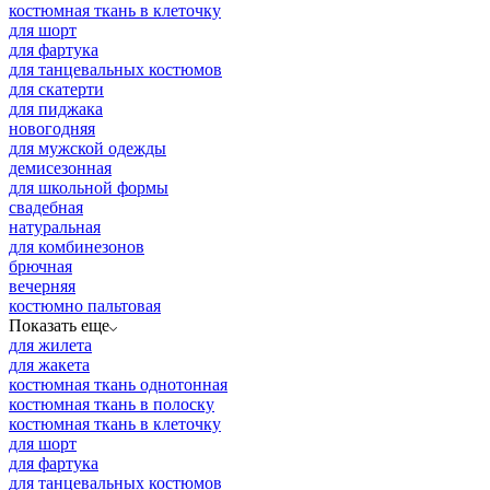
костюмная ткань в клеточку
для шорт
для фартука
для танцевальных костюмов
для скатерти
для пиджака
новогодняя
для мужской одежды
демисезонная
для школьной формы
свадебная
натуральная
для комбинезонов
брючная
вечерняя
костюмно пальтовая
Показать еще
для жилета
для жакета
костюмная ткань однотонная
костюмная ткань в полоску
костюмная ткань в клеточку
для шорт
для фартука
для танцевальных костюмов