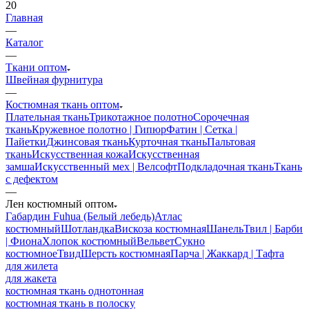
20
Главная
—
Каталог
—
Ткани оптом
Швейная фурнитура
—
Костюмная ткань оптом
Плательная ткань
Трикотажное полотно
Сорочечная
ткань
Кружевное полотно | Гипюр
Фатин | Сетка |
Пайетки
Джинсовая ткань
Курточная ткань
Пальтовая
ткань
Искусственная кожа
Искусственная
замша
Искусственный мех | Велсофт
Подкладочная ткань
Ткань
с дефектом
—
Лен костюмный оптом
Габардин Fuhua (Белый лебедь)
Атлас
костюмный
Шотландка
Вискоза костюмная
Шанель
Твил | Барби
| Фиона
Хлопок костюмный
Вельвет
Сукно
костюмное
Твид
Шерсть костюмная
Парча | Жаккард | Тафта
для жилета
для жакета
костюмная ткань однотонная
костюмная ткань в полоску