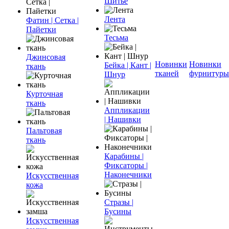
Шитье
Лента
Фатин | Сетка |
Пайетки
Тесьма
Джинсовая
Новинки
Новинки
Бейка | Кант |
ткань
тканей
фурнитуры
Шнур
Курточная
ткань
Аппликации
| Нашивки
Пальтовая
ткань
Карабины |
Фиксаторы |
Наконечники
Искусственная
кожа
Стразы |
Бусины
Искусственная