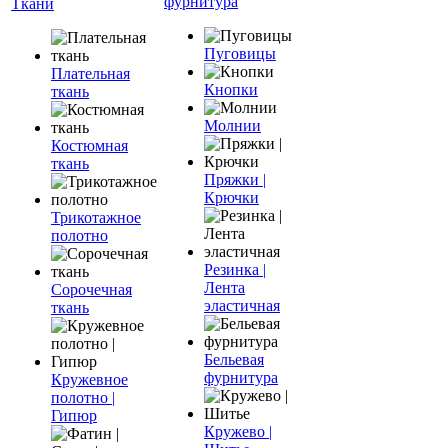
фурнитура
Ткани
Пуговицы
Плательная
Кнопки
ткань
Молнии
Костюмная
ткань
Пряжки |
Крючки
Трикотажное
полотно
Резинка |
Лента
Сорочечная
эластичная
ткань
Бельевая
фурнитура
Кружевное
полотно |
Гипюр
Кружево |