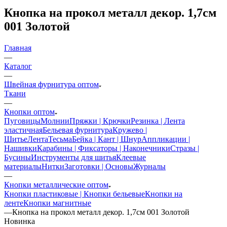
Кнопка на прокол металл декор. 1,7см
001 Золотой
Главная
—
Каталог
—
Швейная фурнитура оптом
Ткани
—
Кнопки оптом
Пуговицы
Молнии
Пряжки | Крючки
Резинка | Лента
эластичная
Бельевая фурнитура
Кружево |
Шитье
Лента
Тесьма
Бейка | Кант | Шнур
Аппликации |
Нашивки
Карабины | Фиксаторы | Наконечники
Стразы |
Бусины
Инструменты для шитья
Клеевые
материалы
Нитки
Заготовки | Основы
Журналы
—
Кнопки металлические оптом
Кнопки пластиковые | Кнопки бельевые
Кнопки на
ленте
Кнопки магнитные
—
Кнопка на прокол металл декор. 1,7см 001 Золотой
Новинка