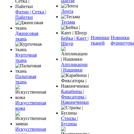
Шитье
Лента
Фатин | Сетка |
Пайетки
Тесьма
Джинсовая
Новинки
Новинки
Бейка | Кант |
ткань
тканей
фурнитуры
Шнур
Курточная
ткань
Аппликации
| Нашивки
Пальтовая
ткань
Карабины |
Фиксаторы |
Наконечники
Искусственная
кожа
Стразы |
Бусины
Искусственная