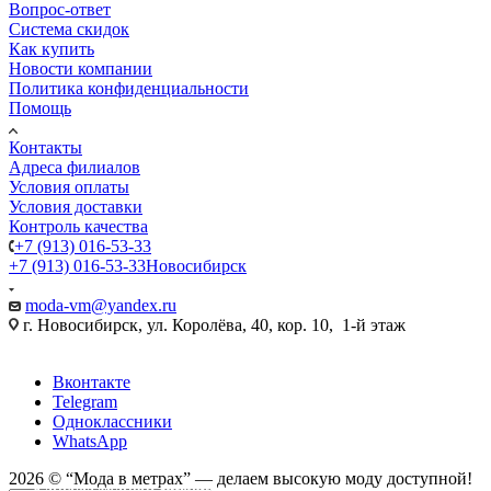
Вопрос-ответ
Система скидок
Как купить
Новости компании
Политика конфиденциальности
Помощь
Контакты
Адреса филиалов
Условия оплаты
Условия доставки
Контроль качества
+7 (913) 016-53-33
+7 (913) 016-53-33
Новосибирск
moda-vm@yandex.ru
г. Новосибирск, ул. Королёва, 40, кор. 10, 1-й этаж
Вконтакте
Telegram
Одноклассники
WhatsApp
ВЕСНА-ЛЕТО
ВЕСНА-ЛЕТО
ВЕСНА-ЛЕТО
—
—
—
На каждый день
На каждый день
На каждый день
2026 © “Mода в метрах” — делаем высокую моду доступной!
Капсула тканей: Летний офис
Капсула тканей: Муслин и Деним
Капсула тканей: Яркое лето