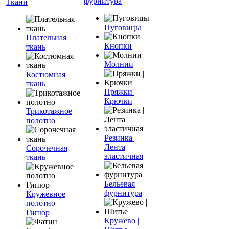
фурнитура
Ткани
Пуговицы
Плательная
Кнопки
ткань
Молнии
Костюмная
ткань
Пряжки |
Крючки
Трикотажное
полотно
Резинка |
Лента
Сорочечная
эластичная
ткань
Бельевая
фурнитура
Кружевное
полотно |
Гипюр
Кружево |