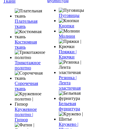
фурнитура
Ткани
Пуговицы
Плательная
Кнопки
ткань
Молнии
Костюмная
ткань
Пряжки |
Крючки
Трикотажное
полотно
Резинка |
Лента
Сорочечная
эластичная
ткань
Бельевая
фурнитура
Кружевное
полотно |
Гипюр
Кружево |