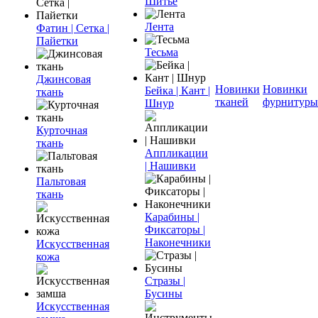
Шитье
Лента
Фатин | Сетка |
Пайетки
Тесьма
Джинсовая
Новинки
Новинки
Бейка | Кант |
ткань
тканей
фурнитуры
Шнур
Курточная
ткань
Аппликации
| Нашивки
Пальтовая
ткань
Карабины |
Фиксаторы |
Наконечники
Искусственная
кожа
Стразы |
Бусины
Искусственная