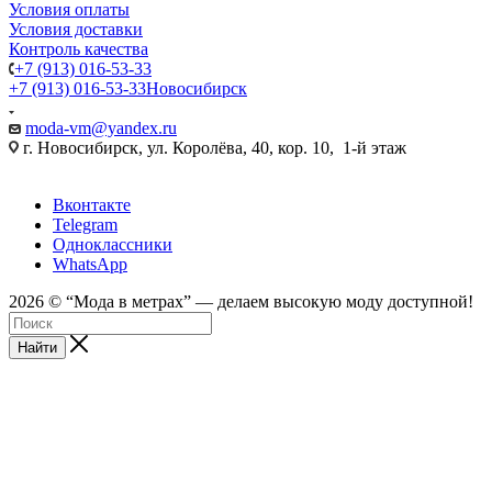
Условия оплаты
Условия доставки
Контроль качества
+7 (913) 016-53-33
+7 (913) 016-53-33
Новосибирск
moda-vm@yandex.ru
г. Новосибирск, ул. Королёва, 40, кор. 10, 1-й этаж
Вконтакте
Telegram
Одноклассники
WhatsApp
2026 © “Mода в метрах” — делаем высокую моду доступной!
Найти
android
tube188
sex
sei
web
sexyarab
ftee
video
tumblr
full
indian
bolly4you
سكس
سكس
深
18
kinkygonzo.mobi
open
xxx
cam
porno-
sex
one
desi
movie
cam
feetporntrends.com
المتعه
فيديو
田
hentai
nikki
hindi
kompoz2.com
sex
gratos.org
erobomb.net
prn
pussy
hindi
girls
xnxx.coom
3gpkings.pro
مصري
美
manga
sex
hindipornblog.com
a
live
wwwxxa
indianfuck.org
themovs.info
tubepatrol.xxx
indiandesiclips.com
قصص
بزاز
pornoeros.info
穂
younghentai.net
indianxxx.
savita
seks-
x
hdporn720
camvoice
hdxxxv
جنسيه
متحركة
محارم
javclips.mobi
shota
com
marathi
chat.xyz
فيديو
不
hentai
mp3
superchatlive