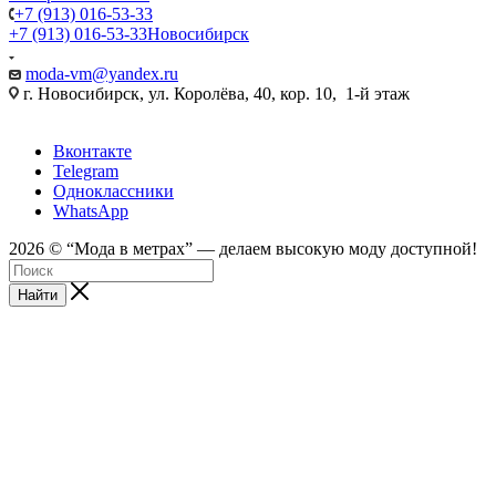
+7 (913) 016-53-33
+7 (913) 016-53-33
Новосибирск
moda-vm@yandex.ru
г. Новосибирск, ул. Королёва, 40, кор. 10, 1-й этаж
Вконтакте
Telegram
Одноклассники
WhatsApp
2026 © “Mода в метрах” — делаем высокую моду доступной!
Найти
android
tube188
sex
sei
web
sexyarab
ftee
video
tumblr
full
indian
bolly4you
سكس
سكس
深
18
kinkygonzo.mobi
open
xxx
cam
porno-
sex
one
desi
movie
cam
feetporntrends.com
المتعه
فيديو
田
hentai
nikki
hindi
kompoz2.com
sex
gratos.org
erobomb.net
prn
pussy
hindi
girls
xnxx.coom
3gpkings.pro
مصري
美
manga
sex
hindipornblog.com
a
live
wwwxxa
indianfuck.org
themovs.info
tubepatrol.xxx
indiandesiclips.com
قصص
بزاز
pornoeros.info
穂
younghentai.net
indianxxx.
savita
seks-
x
hdporn720
camvoice
hdxxxv
جنسيه
متحركة
محارم
javclips.mobi
shota
com
marathi
chat.xyz
فيديو
不
hentai
mp3
superchatlive
完
doujin
song
download
全