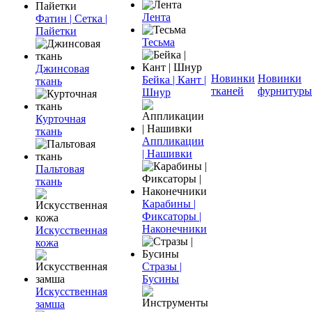
Лента
Фатин | Сетка |
Пайетки
Тесьма
Джинсовая
Новинки
Новинки
Бейка | Кант |
ткань
тканей
фурнитуры
Шнур
Курточная
ткань
Аппликации
| Нашивки
Пальтовая
ткань
Карабины |
Фиксаторы |
Наконечники
Искусственная
кожа
Стразы |
Бусины
Искусственная
замша