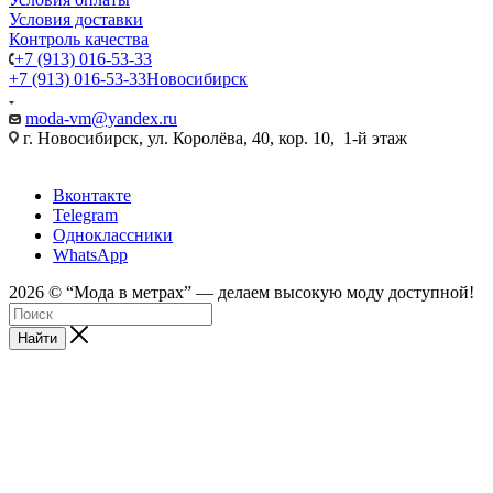
Условия доставки
Контроль качества
+7 (913) 016-53-33
+7 (913) 016-53-33
Новосибирск
moda-vm@yandex.ru
г. Новосибирск, ул. Королёва, 40, кор. 10, 1-й этаж
Вконтакте
Telegram
Одноклассники
WhatsApp
2026 © “Mода в метрах” — делаем высокую моду доступной!
Найти
android
tube188
sex
sei
web
sexyarab
ftee
video
tumblr
full
indian
bolly4you
سكس
سكس
深
18
kinkygonzo.mobi
open
xxx
cam
porno-
sex
one
desi
movie
cam
feetporntrends.com
المتعه
فيديو
田
hentai
nikki
hindi
kompoz2.com
sex
gratos.org
erobomb.net
prn
pussy
hindi
girls
xnxx.coom
3gpkings.pro
مصري
美
manga
sex
hindipornblog.com
a
live
wwwxxa
indianfuck.org
themovs.info
tubepatrol.xxx
indiandesiclips.com
قصص
بزاز
pornoeros.info
穂
younghentai.net
indianxxx.
savita
seks-
x
hdporn720
camvoice
hdxxxv
جنسيه
متحركة
محارم
javclips.mobi
shota
com
marathi
chat.xyz
فيديو
不
hentai
mp3
superchatlive