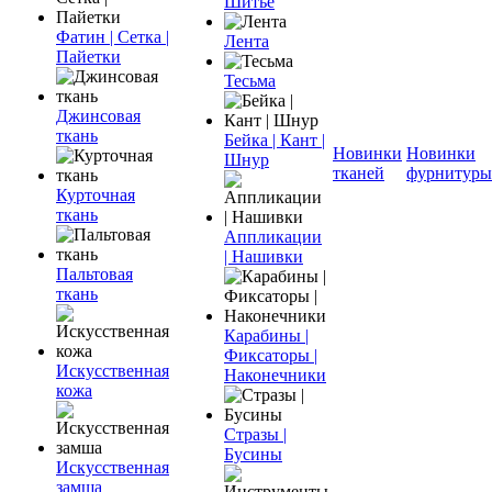
Шитье
Фатин | Сетка |
Лента
Пайетки
Тесьма
Джинсовая
ткань
Бейка | Кант |
Новинки
Новинки
Шнур
тканей
фурнитуры
Курточная
ткань
Аппликации
| Нашивки
Пальтовая
ткань
Карабины |
Фиксаторы |
Искусственная
Наконечники
кожа
Стразы |
Бусины
Искусственная
замша