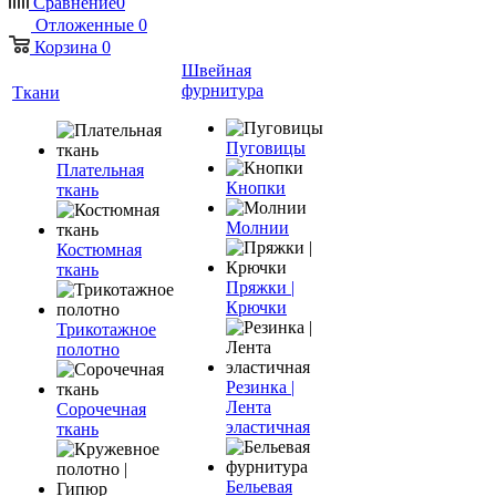
Сравнение
0
Отложенные
0
Корзина
0
Швейная
фурнитура
Ткани
Пуговицы
Плательная
Кнопки
ткань
Молнии
Костюмная
ткань
Пряжки |
Крючки
Трикотажное
полотно
Резинка |
Лента
Сорочечная
эластичная
ткань
Бельевая