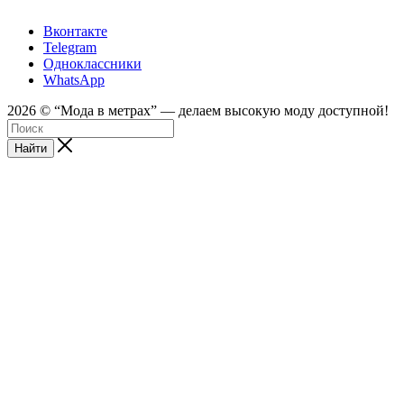
Вконтакте
Telegram
Одноклассники
WhatsApp
2026 © “Mода в метрах” — делаем высокую моду доступной!
Найти
android
tube188
sex
sei
web
sexyarab
ftee
video
tumblr
full
indian
bolly4you
سكس
سكس
深
18
kinkygonzo.mobi
open
xxx
cam
porno-
sex
one
desi
movie
cam
feetporntrends.com
المتعه
فيديو
田
hentai
nikki
hindi
kompoz2.com
sex
gratos.org
erobomb.net
prn
pussy
hindi
girls
xnxx.coom
3gpkings.pro
مصري
美
manga
sex
hindipornblog.com
a
live
wwwxxa
indianfuck.org
themovs.info
tubepatrol.xxx
indiandesiclips.com
قصص
بزاز
pornoeros.info
穂
younghentai.net
indianxxx.
savita
seks-
x
hdporn720
camvoice
hdxxxv
جنسيه
متحركة
محارم
javclips.mobi
shota
com
marathi
chat.xyz
فيديو
不
hentai
mp3
superchatlive
完
doujin
song
download
全
で
不
衛
生
で