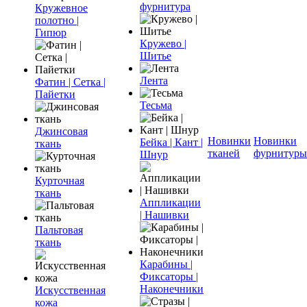
фурнитура
Кружевное
полотно |
Гипюр
Кружево |
Шитье
Лента
Фатин | Сетка |
Пайетки
Тесьма
Джинсовая
Новинки
Новинки
Бейка | Кант |
ткань
тканей
фурнитуры
Шнур
Курточная
ткань
Аппликации
| Нашивки
Пальтовая
ткань
Карабины |
Фиксаторы |
Наконечники
Искусственная
кожа