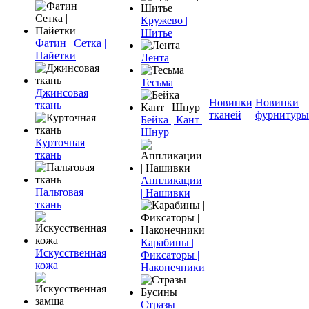
Кружево |
Шитье
Фатин | Сетка |
Пайетки
Лента
Тесьма
Джинсовая
Новинки
Новинки
ткань
тканей
фурнитуры
Бейка | Кант |
Шнур
Курточная
ткань
Аппликации
Пальтовая
| Нашивки
ткань
Карабины |
Искусственная
Фиксаторы |
кожа
Наконечники
Стразы |