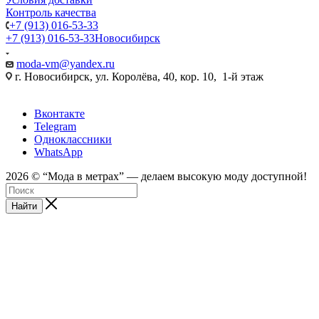
Контроль качества
+7 (913) 016-53-33
+7 (913) 016-53-33
Новосибирск
moda-vm@yandex.ru
г. Новосибирск, ул. Королёва, 40, кор. 10, 1-й этаж
Вконтакте
Telegram
Одноклассники
WhatsApp
2026 © “Mода в метрах” — делаем высокую моду доступной!
Найти
android
tube188
sex
sei
web
sexyarab
ftee
video
tumblr
full
indian
bolly4you
سكس
سكس
深
18
kinkygonzo.mobi
open
xxx
cam
porno-
sex
one
desi
movie
cam
feetporntrends.com
المتعه
فيديو
田
hentai
nikki
hindi
kompoz2.com
sex
gratos.org
erobomb.net
prn
pussy
hindi
girls
xnxx.coom
3gpkings.pro
مصري
美
manga
sex
hindipornblog.com
a
live
wwwxxa
indianfuck.org
themovs.info
tubepatrol.xxx
indiandesiclips.com
قصص
بزاز
pornoeros.info
穂
younghentai.net
indianxxx.
savita
seks-
x
hdporn720
camvoice
hdxxxv
جنسيه
متحركة
محارم
javclips.mobi
shota
com
marathi
chat.xyz
فيديو
不
hentai
mp3
superchatlive
完
doujin
song