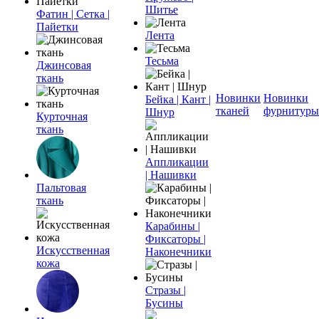
Шитье
Фатин | Сетка |
Пайетки
Лента
Тесьма
Джинсовая
ткань
Новинки
Новинки
Бейка | Кант |
тканей
фурнитуры
Шнур
Курточная
ткань
Аппликации
| Нашивки
Пальтовая
ткань
Карабины |
Фиксаторы |
Искусственная
Наконечники
кожа
Стразы |
Бусины